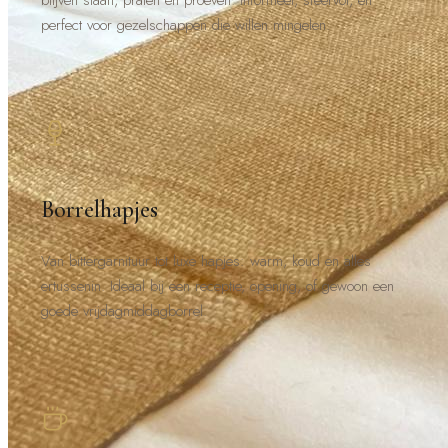
perfect voor gezelschappen die willen mingelen.
Borrelhapjes
Van bittergarnituur tot luxe hapjes: warm, koud en alles
ertussenin. Ideaal bij een receptie, opening, of gewoon een
goede vrijdagmiddagborrel.