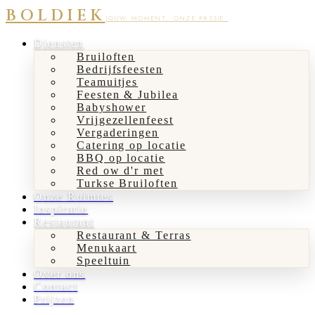
BOLDIEK
JOUW MOMENT. ONZE PASSIE.
Diensten
Bruiloften
Bedrijfsfeesten
Teamuitjes
Feesten & Jubilea
Babyshower
Vrijgezellenfeest
Vergaderingen
Catering op locatie
BBQ op locatie
Red ow d'r met
Turkse Bruiloften
Onze Ruimtes
Inspiratie
Restaurant
Restaurant & Terras
Menukaart
Speeltuin
Over ons
Contact
Prijzen