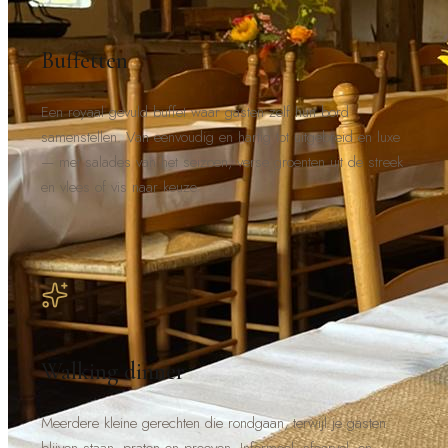
Buffetten
Een royaal gevuld buffet waar gasten zelf hun bord
samenstellen. Van eenvoudig en hartig tot uitgebreid en luxe
— met salades van het seizoen, verse groenten uit de streek
en vlees of vis naar keuze.
Walking dinner
Meerdere kleine gerechten die rondgaan, terwijl je gasten
blijven staan, praten en proeven. Informeel, sfeervol, en