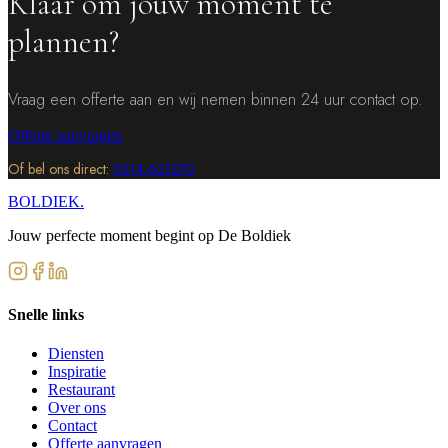
Klaar om jouw moment te
plannen?
Vraag een offerte aan en wij nemen binnen 24 uur contact op.
Offerte aanvragen
Of bel ons direct:
0314-631370
BOLDIEK
.
Jouw perfecte moment begint op De Boldiek
Snelle links
Diensten
Inspiratie
Restaurant
Over ons
Contact
Offerte aanvragen