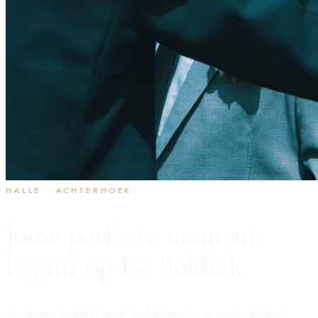
HALLE · ACHTERHOEK
Jouw perfecte moment
begint op De Boldiek
Van intieme bruiloft tot groots bedrijfsfeest — wij regelen het met