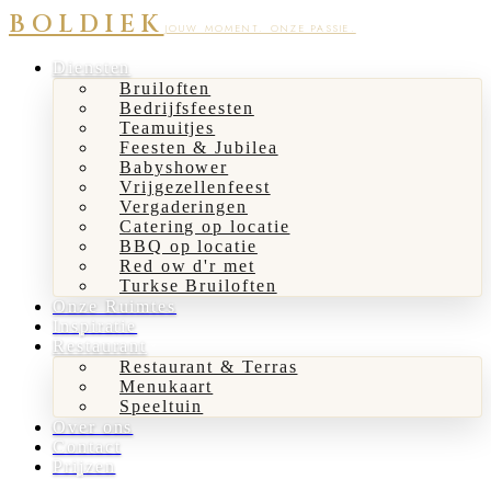
BOLDIEK
JOUW MOMENT. ONZE PASSIE.
Diensten
Bruiloften
Bedrijfsfeesten
Teamuitjes
Feesten & Jubilea
Babyshower
Vrijgezellenfeest
Vergaderingen
Catering op locatie
BBQ op locatie
Red ow d'r met
Turkse Bruiloften
Onze Ruimtes
Inspiratie
Restaurant
Restaurant & Terras
Menukaart
Speeltuin
Over ons
Contact
Prijzen